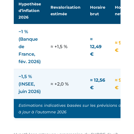
Hypothèse
Revalorisation
Horaire
Horaire
d’inflation
estimée
brut
net
2026
~1 %
(Banque
≈
≈ 9,87
de
≈ +1,5 %
12,49
€
France,
€
fév. 2026)
~1,5 %
≈ 12,56
≈ 9,92
(INSEE,
≈ +2,0 %
€
€
juin 2026)
Estimations indicatives basées sur les prévisions officie
à jour à l’automne 2026