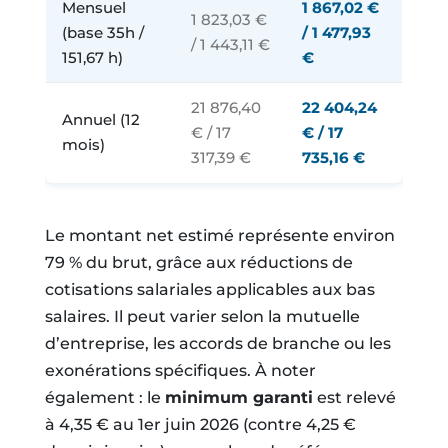
Mensuel
1 867,02 €
1 823,03 €
(base 35h /
/ 1 477,93
/ 1 443,11 €
151,67 h)
€
21 876,40
22 404,24
Annuel (12
€ / 17
€ / 17
mois)
317,39 €
735,16 €
Le montant net estimé représente environ
79 % du brut, grâce aux réductions de
cotisations salariales applicables aux bas
salaires. Il peut varier selon la mutuelle
d’entreprise, les accords de branche ou les
exonérations spécifiques. À noter
également : le
minimum garanti
est relevé
à 4,35 € au 1er juin 2026 (contre 4,25 €