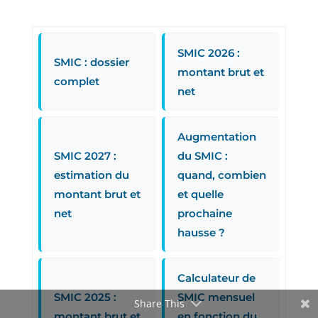
SMIC 2026 :
SMIC : dossier
montant brut et
complet
net
Augmentation
SMIC 2027 :
du SMIC :
estimation du
quand, combien
montant brut et
et quelle
net
prochaine
hausse ?
Calculateur de
SMIC 2025 :
SMIC mensuel
Share This
montant brut et
en fonction du