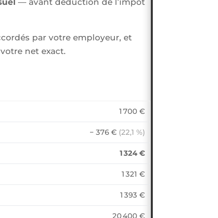
suel
— avant déduction de l’impôt
ccordés par votre employeur, et
votre net exact.
1 700 €
− 376 €
(22,1 %)
1 324 €
1 321 €
1 393 €
20 400 €