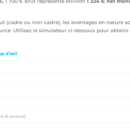
, 1 700 € brut représente environ
1 324 € net men
tut (cadre ou non-cadre), les avantages en nature a
rce. Utilisez le simulateur ci-dessous pour obtenir 
oup d’œil
à la source)