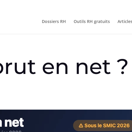
Dossiers RH
Outils RH gratuits
Article
brut en net ?