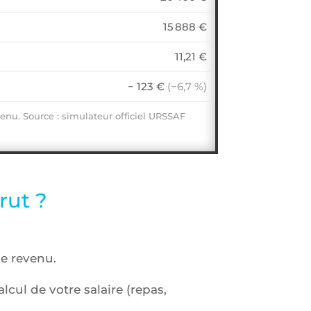
15 888 €
11,21 €
− 123 €
(−6,7 %)
venu. Source : simulateur officiel URSSAF
rut ?
le revenu.
cul de votre salaire (repas,