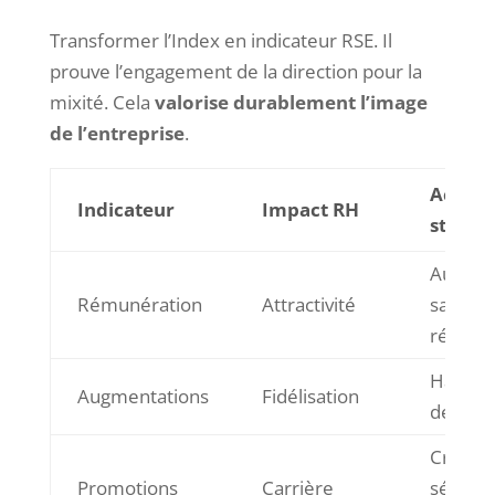
Transformer l’Index en indicateur RSE. Il
prouve l’engagement de la direction pour la
mixité. Cela
valorise durablement l’image
de l’entreprise
.
Action
Indicateur
Impact RH
straté
Audits
Rémunération
Attractivité
salaria
régulie
Harmon
Augmentations
Fidélisation
des pol
Critère
Promotions
Carrière
sélecti