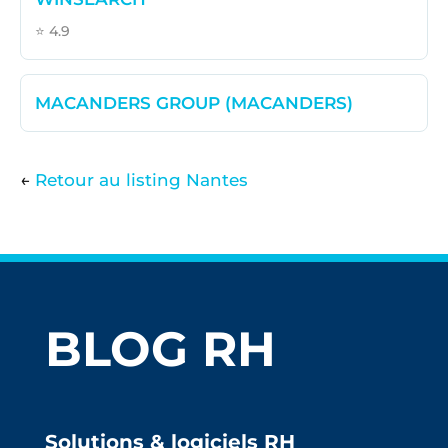
⭐ 4.9
MACANDERS GROUP (MACANDERS)
←
Retour au listing Nantes
BLOG RH
Solutions & logiciels RH