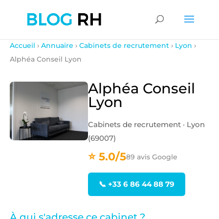
Accueil
›
Annuaire
›
Cabinets de recrutement
›
Lyon
›
Alphéa Conseil Lyon
Alphéa Conseil
Lyon
Cabinets de recrutement · Lyon
(69007)
⭐ 5.0/5
89 avis Google
📞 +33 6 86 44 88 79
À qui s'adresse ce cabinet ?