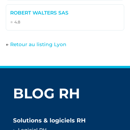
ROBERT WALTERS SAS
⭐ 4.8
←
Retour au listing Lyon
BLOG RH
Solutions & logiciels RH