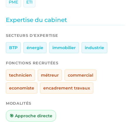
PME
ETI
Expertise du cabinet
SECTEURS D'EXPERTISE
BTP
énergie
immobilier
industrie
FONCTIONS RECRUTÉES
technicien
métreur
commercial
economiste
encadrement travaux
MODALITÉS
🎯 Approche directe