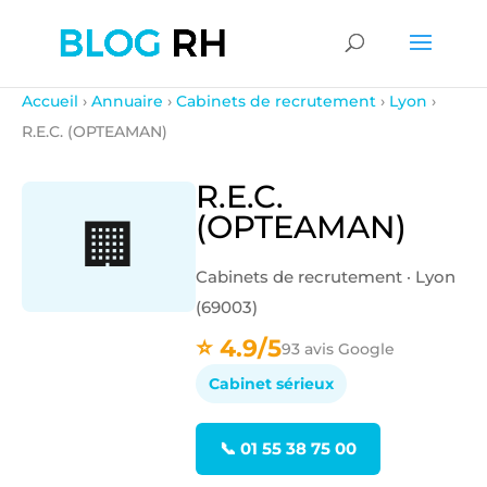
Accueil
›
Annuaire
›
Cabinets de recrutement
›
Lyon
›
R.E.C. (OPTEAMAN)
R.E.C.
(OPTEAMAN)
🏢
Cabinets de recrutement · Lyon
(69003)
⭐ 4.9/5
93 avis Google
Cabinet sérieux
📞 01 55 38 75 00