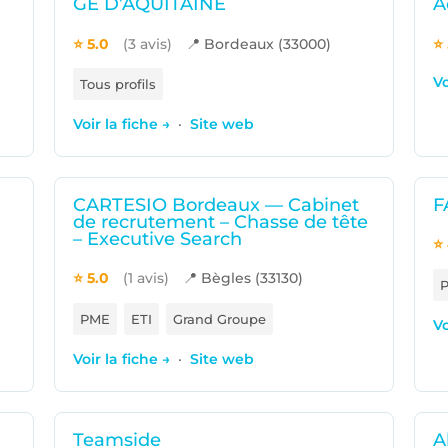
GE D’AQUITAINE
A
⭐ 5.0
(3 avis)
📍 Bordeaux (33000)
⭐ 
Vo
Tous profils
Voir la fiche →
·
Site web
CARTESIO Bordeaux — Cabinet
F
de recrutement – Chasse de tête
– Executive Search
⭐ 
⭐ 5.0
(1 avis)
📍 Bègles (33130)
PME
ETI
Grand Groupe
Vo
Voir la fiche →
·
Site web
Teamside
A