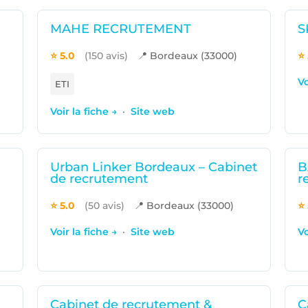
MAHE RECRUTEMENT
S
⭐ 5.0
(150 avis)
📍 Bordeaux (33000)
⭐ 
Vo
ETI
Voir la fiche →
·
Site web
Urban Linker Bordeaux – Cabinet
B
de recrutement
r
⭐ 5.0
(50 avis)
📍 Bordeaux (33000)
⭐ 
Voir la fiche →
·
Site web
Vo
Cabinet de recrutement &
C