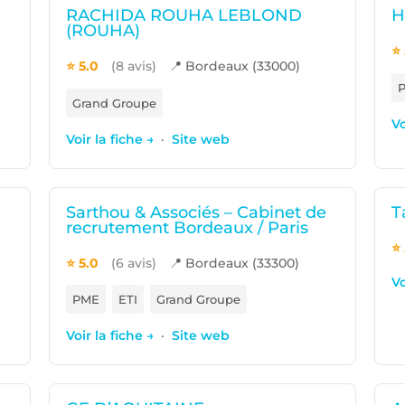
RACHIDA ROUHA LEBLOND
H
(ROUHA)
⭐ 
⭐ 5.0
(8 avis)
📍 Bordeaux (33000)
Grand Groupe
Vo
Voir la fiche →
·
Site web
Sarthou & Associés – Cabinet de
T
recrutement Bordeaux / Paris
⭐ 
⭐ 5.0
(6 avis)
📍 Bordeaux (33300)
Vo
PME
ETI
Grand Groupe
Voir la fiche →
·
Site web