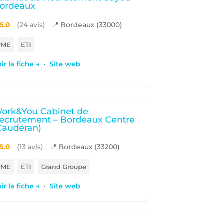
ordeaux
5.0
(24 avis)
📍 Bordeaux (33000)
PME
ETI
ir la fiche →
·
Site web
ork&You Cabinet de
ecrutement – Bordeaux Centre
Caudéran)
5.0
(13 avis)
📍 Bordeaux (33200)
PME
ETI
Grand Groupe
ir la fiche →
·
Site web