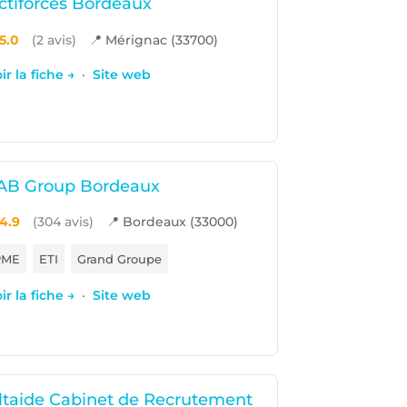
ctiforces Bordeaux
5.0
(2 avis)
📍 Mérignac (33700)
ir la fiche →
·
Site web
AB Group Bordeaux
4.9
(304 avis)
📍 Bordeaux (33000)
PME
ETI
Grand Groupe
ir la fiche →
·
Site web
ltaide Cabinet de Recrutement