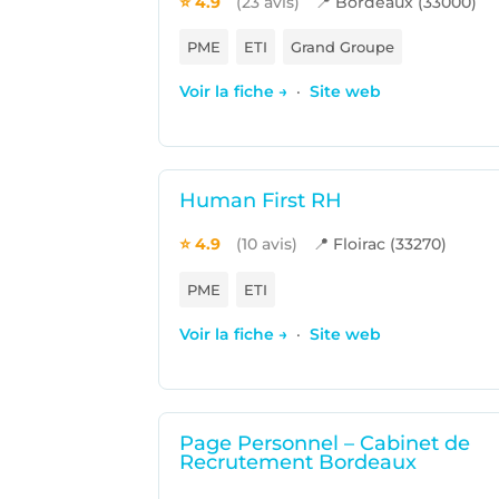
⭐ 4.9
(23 avis)
📍 Bordeaux (33000)
PME
ETI
Grand Groupe
Voir la fiche →
·
Site web
Human First RH
⭐ 4.9
(10 avis)
📍 Floirac (33270)
PME
ETI
Voir la fiche →
·
Site web
Page Personnel – Cabinet de
Recrutement Bordeaux