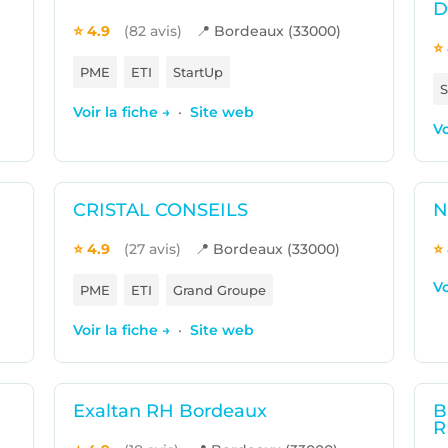
D
⭐ 4.9
(82 avis)
📍 Bordeaux (33000)
⭐ 
PME
ETI
StartUp
S
Voir la fiche →
·
Site web
Vo
CRISTAL CONSEILS
N
⭐ 4.9
(27 avis)
📍 Bordeaux (33000)
⭐ 
Vo
PME
ETI
Grand Groupe
Voir la fiche →
·
Site web
Exaltan RH Bordeaux
B
R