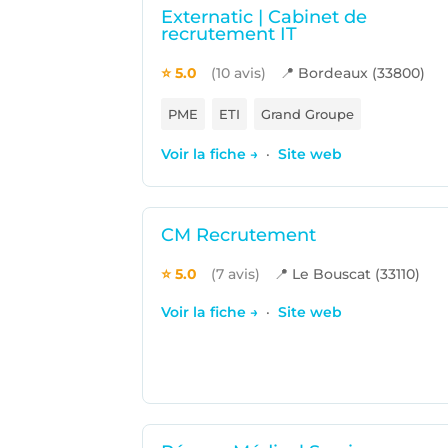
Externatic | Cabinet de
recrutement IT
⭐ 5.0
(10 avis)
📍 Bordeaux (33800)
PME
ETI
Grand Groupe
Voir la fiche →
·
Site web
CM Recrutement
⭐ 5.0
(7 avis)
📍 Le Bouscat (33110)
Voir la fiche →
·
Site web