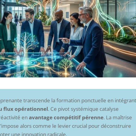
 apprenante transcende la formation ponctuelle en intégran
u flux opérationnel
. Ce pivot systémique catalyse
 réactivité en
avantage compétitif pérenne
. La maîtrise
s’impose alors comme le levier crucial pour déconstruire
oter une innovation radicale.