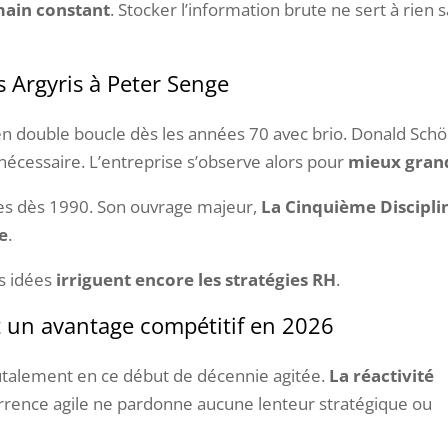
main constant
. Stocker l’information brute ne sert à rien 
s Argyris à Peter Senge
 en double boucle dès les années 70 avec brio. Donald Schö
f nécessaire. L’entreprise s’observe alors pour
mieux gran
ines dès 1990. Son ouvrage majeur,
La Cinquième Discipli
e
.
es idées
irriguent encore les stratégies RH
.
 un avantage compétitif en 2026
utalement en ce début de décennie agitée.
La réactivité
urrence agile ne pardonne aucune lenteur stratégique ou