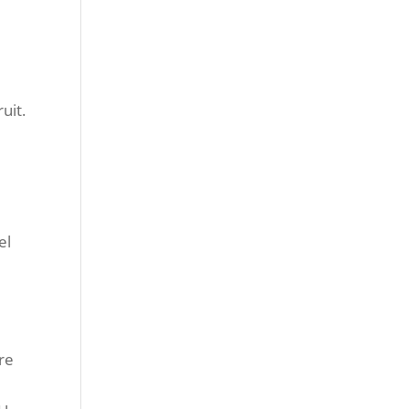
ruit.
el
ire