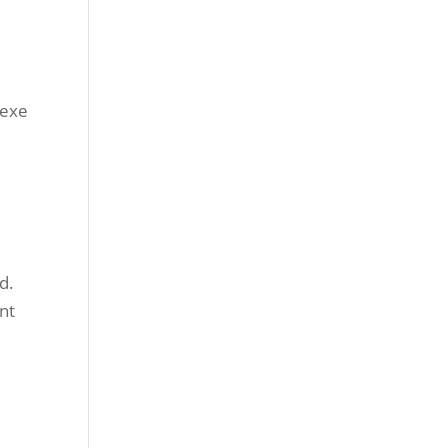
lexe
d.
nt