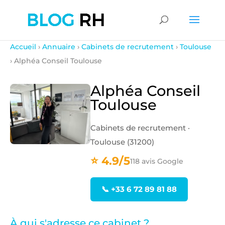
Accueil
›
Annuaire
›
Cabinets de recrutement
›
Toulouse
› Alphéa Conseil Toulouse
Alphéa Conseil
Toulouse
Cabinets de recrutement ·
Toulouse (31200)
⭐ 4.9/5
118 avis Google
📞 +33 6 72 89 81 88
À qui s'adresse ce cabinet ?