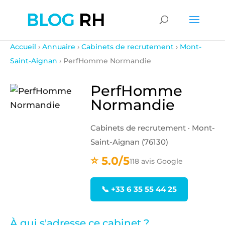
Accueil
›
Annuaire
›
Cabinets de recrutement
›
Mont-
Saint-Aignan
› PerfHomme Normandie
PerfHomme
Normandie
Cabinets de recrutement · Mont-
Saint-Aignan (76130)
⭐ 5.0/5
118 avis Google
📞 +33 6 35 55 44 25
À qui s'adresse ce cabinet ?