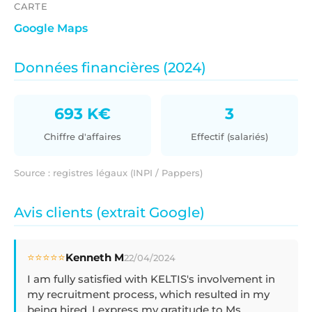
CARTE
Google Maps
Données financières (2024)
693 K€
3
Chiffre d'affaires
Effectif (salariés)
Source : registres légaux (INPI / Pappers)
Avis clients (extrait Google)
⭐⭐⭐⭐⭐
Kenneth M
22/04/2024
I am fully satisfied with KELTIS's involvement in
my recruitment process, which resulted in my
being hired. I express my gratitude to Ms.