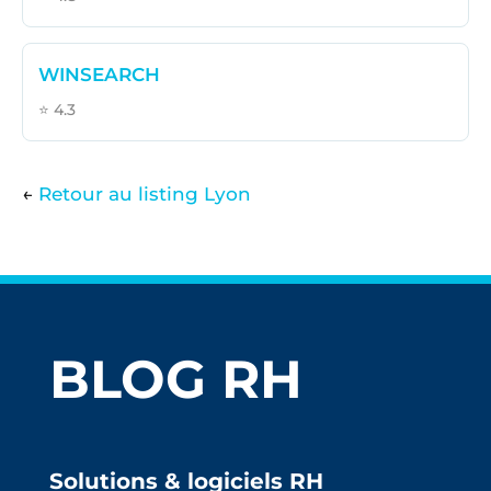
WINSEARCH
⭐ 4.3
←
Retour au listing Lyon
BLOG RH
Solutions & logiciels RH