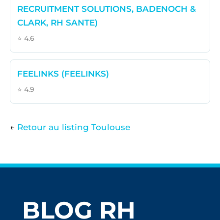
RECRUITMENT SOLUTIONS, BADENOCH &
CLARK, RH SANTE)
⭐ 4.6
FEELINKS (FEELINKS)
⭐ 4.9
←
Retour au listing Toulouse
BLOG RH