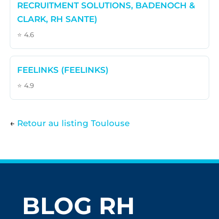
RECRUITMENT SOLUTIONS, BADENOCH &
CLARK, RH SANTE)
⭐ 4.6
FEELINKS (FEELINKS)
⭐ 4.9
←
Retour au listing Toulouse
BLOG RH