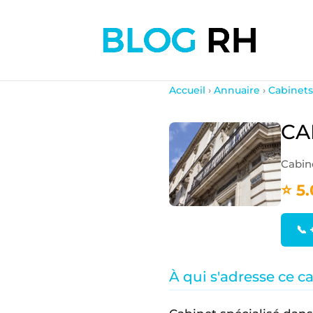
Accueil
›
Annuaire
›
Cabinets
CA
Cabin
⭐ 5.
📞 
À qui s'adresse ce c