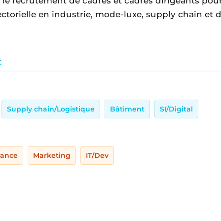
 le recrutement de cadres et cadres dirigeants pou
ctorielle en industrie, mode-luxe, supply chain et di
t
Supply chain/Logistique
Bâtiment
SI/Digital
nance
Marketing
IT/Dev