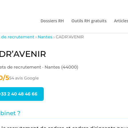
Dossiers RH
Outils RH gratuits
Article
 de recrutement
›
Nantes
› CADR’AVENIR
DR’AVENIR
ets de recrutement · Nantes (44000)
0/5
54 avis Google
+33 2 40 48 46 66
abinet ?