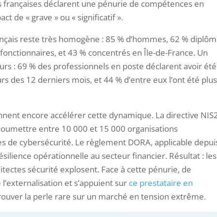
es françaises déclarent une pénurie de compétences en
t de « grave » ou « significatif ».
rançais reste très homogène : 85 % d’hommes, 62 % diplô
fonctionnaires, et 43 % concentrés en Île-de-France. Un
urs : 69 % des professionnels en poste déclarent avoir été
urs des 12 derniers mois, et 44 % d’entre eux l’ont été plu
ent encore accélérer cette dynamique. La directive NIS2
 soumettre entre 10 000 et 15 000 organisations
tes de cybersécurité. Le règlement DORA, applicable depui
ilience opérationnelle au secteur financier. Résultat : les
itectes sécurité explosent. Face à cette pénurie, de
l’externalisation et s’appuient sur
ce prestataire en
trouver la perle rare sur un marché en tension extrême.