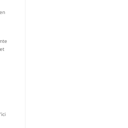
 en
ente
 et
ici