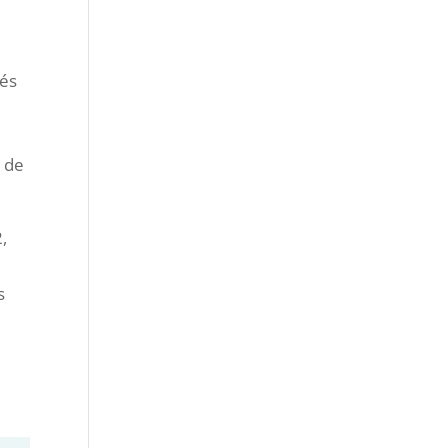
més
s de
,
s