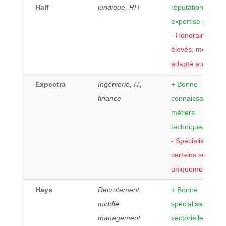
Half
juridique, RH
réputation,
expertise pointue
- Honoraires
élevés, moins
adapté aux PME
Expectra
Ingénierie, IT,
+ Bonne
finance
connaissance de
métiers
techniques
- Spécialisé sur
certains secteurs
uniquement
Hays
Recrutement
+ Bonne
middle
spécialisation
management,
sectorielle, large