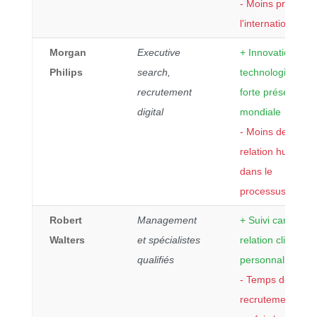
- Moins présent 
l'international
Morgan
Executive
+ Innovation
Philips
search,
technologique,
recrutement
forte présence
digital
mondiale
- Moins de
relation humaine
dans le
processus
Robert
Management
+ Suivi candidat,
Walters
et spécialistes
relation client
qualifiés
personnalisée
- Temps de
recrutement