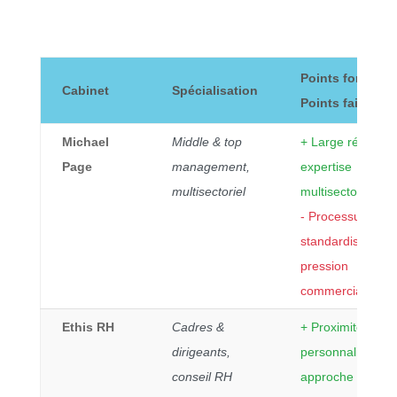
Points forts /
Cabinet
Spécialisation
Points faibles
Michael
Middle & top
+ Large réseau,
Page
management,
expertise
multisectoriel
multisectorielle
- Processus
standardisé,
pression
commerciale
Ethis RH
Cadres &
+ Proximité et
dirigeants,
personnalisation,
conseil RH
approche éthiqu