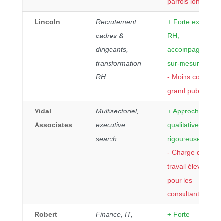
parfois long
Lincoln
Recrutement
+ Forte expertise
cadres &
RH,
dirigeants,
accompagnemen
transformation
sur-mesure
RH
- Moins connu d
grand public
Vidal
Multisectoriel,
+ Approche
Associates
executive
qualitative et
search
rigoureuse
- Charge de
travail élevée
pour les
consultants
Robert
Finance, IT,
+ Forte