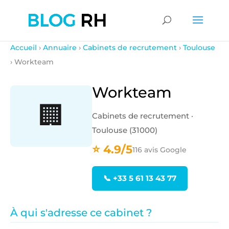
Accueil
›
Annuaire
›
Cabinets de recrutement
›
Toulouse
› Workteam
Workteam
🏢
Cabinets de recrutement ·
Toulouse (31000)
⭐ 4.9/5
116 avis Google
📞 +33 5 61 13 43 77
À qui s'adresse ce cabinet ?