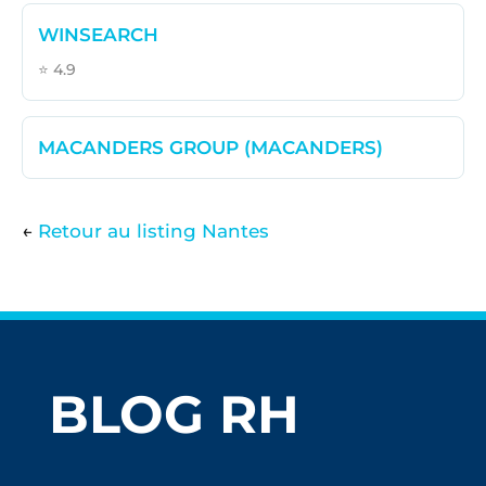
WINSEARCH
⭐ 4.9
MACANDERS GROUP (MACANDERS)
←
Retour au listing Nantes
BLOG RH