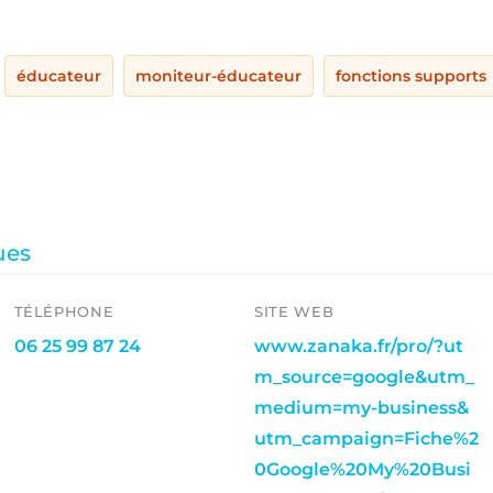
éducateur
moniteur-éducateur
fonctions supports
ues
TÉLÉPHONE
SITE WEB
06 25 99 87 24
www.zanaka.fr/pro/?ut
m_source=google&utm_
medium=my-business&
utm_campaign=Fiche%2
0Google%20My%20Busi