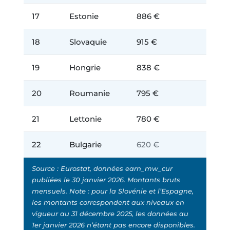
17
Estonie
886 €
18
Slovaquie
915 €
19
Hongrie
838 €
20
Roumanie
795 €
21
Lettonie
780 €
22
Bulgarie
620 €
Source : Eurostat, données earn_mw_cur
publiées le 30 janvier 2026. Montants bruts
mensuels. Note : pour la Slovénie et l’Espagne,
les montants correspondent aux niveaux en
vigueur au 31 décembre 2025, les données au
1er janvier 2026 n’étant pas encore disponibles.