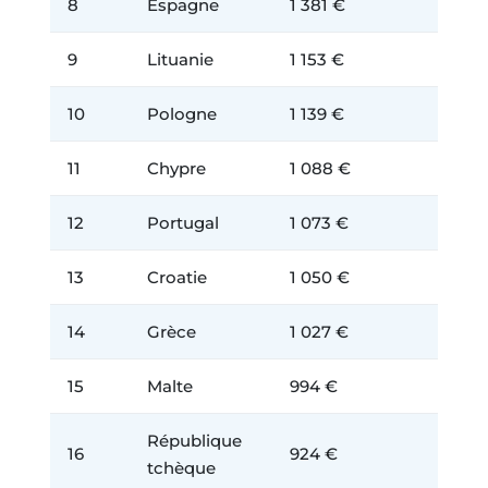
8
Espagne
1 381 €
9
Lituanie
1 153 €
10
Pologne
1 139 €
11
Chypre
1 088 €
12
Portugal
1 073 €
13
Croatie
1 050 €
14
Grèce
1 027 €
15
Malte
994 €
République
16
924 €
tchèque