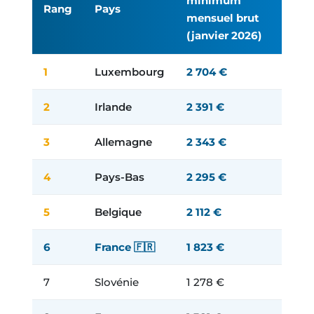
minimum
Rang
Pays
mensuel brut
(janvier 2026)
1
Luxembourg
2 704 €
2
Irlande
2 391 €
3
Allemagne
2 343 €
4
Pays-Bas
2 295 €
5
Belgique
2 112 €
6
France 🇫🇷
1 823 €
7
Slovénie
1 278 €