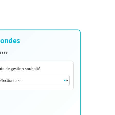
econdes
isées
de de gestion souhaité