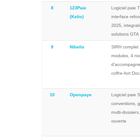
8
123Paie
Logiciel paie 
(Kelio)
interface refo
2025, integrat
solutions GTA 
9
Nibelis
SIRH complet
modules, 4 ni
d'accompagne
coffre-fort Do
10
Openpaye
Logiciel paie 
conventions, g
multi-dossiers
ouverte