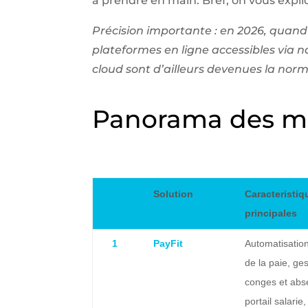
à prendre en main. Bref, on vous expliq
Précision importante : en 2026, quand o
plateformes en ligne accessibles via na
cloud sont d’ailleurs devenues la norm
Panorama des mei
#
Solution
Caracteristiq
principales
1
PayFit
Automatisatio
de la paie, ge
conges et abs
portail salarie