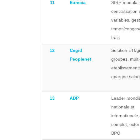
11
Eurecia
SIRH modulair
centralisation
variables, ges
temps/conges
frais
12
Cegid
Solution ETI/
Peoplenet
groupes, multi
etablissement
epargne salari
13
ADP
Leader mondia
nationale et
internationale
complet, exter
BPO