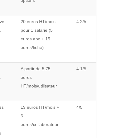
options
ive
20 euros HT/mois
4.2/5
,
pour 1 salarie (5
euros abo + 15
euros/fiche)
A partir de 5,75
4.1/5
s
euros
HT/mois/utilisateur
ees
19 euros HT/mois +
4/5
6
e
euros/collaborateur
s