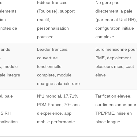
e,
Editeur francais
Ne gere pas
 elements
(Toulouse), support
directement la paie
tion
reactif,
(partenariat Unit RH)
/notes de
personnalisation
configuration initiale
poussee
complexe
grands
Leader francais,
Surdimensionne pou
-
couverture
PME, deploiement
s, module
fonctionnelle
plusieurs mois, cout
ale integre
complete, module
eleve
epargne salariale rare
l, paie
N°1 mondial, 17,71%
Tarification elevee,
PDM France, 70+ ans
surdimensionne pour
, SIRH
d'experience, app
TPE/PME, mise en
nalisation
mobile performante
place longue