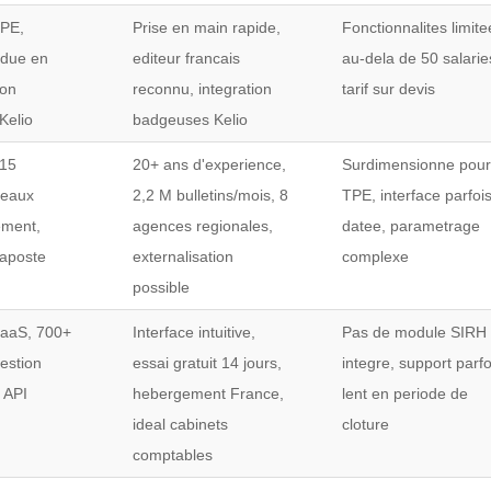
TPE,
Prise en main rapide,
Fonctionnalites limit
ndue en
editeur francais
au-dela de 50 salarie
ion
reconnu, integration
tarif sur devis
Kelio
badgeuses Kelio
 15
20+ ans d'experience,
Surdimensionne pou
veaux
2,2 M bulletins/mois, 8
TPE, interface parfoi
ment,
agences regionales,
datee, parametrage
caposte
externalisation
complexe
possible
SaaS, 700+
Interface intuitive,
Pas de module SIRH
estion
essai gratuit 14 jours,
integre, support parfo
, API
hebergement France,
lent en periode de
ideal cabinets
cloture
comptables