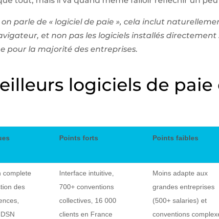
ue tout, mais il va quand même falloir réfléchir un peu 
n parle de « logiciel de paie », cela inclut naturellement
vigateur, et non pas les logiciels installés directement 
e pour la majorité des entreprises.
lleurs logiciels de paie
ues
Points forts
Points faibles
n complete
Interface intuitive,
Moins adapte aux
stion des
700+ conventions
grandes entreprises
ences,
collectives, 16 000
(500+ salaries) et
, DSN
clients en France
conventions complex