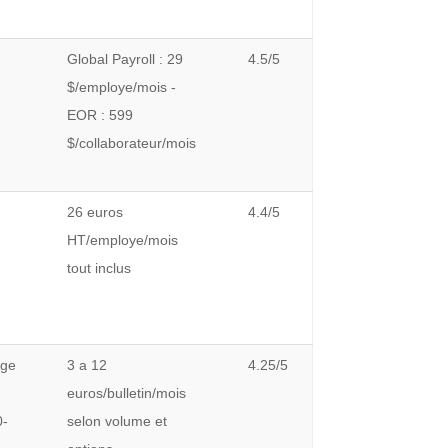
Global Payroll : 29
4.5/5
$/employe/mois -
EOR : 599
$/collaborateur/mois
26 euros
4.4/5
HT/employe/mois
tout inclus
age
3 a 12
4.25/5
euros/bulletin/mois
0-
selon volume et