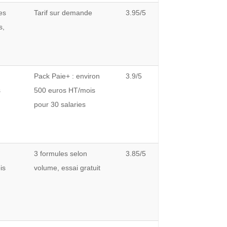
ees
Tarif sur demande
3.95/5
s,
r
Pack Paie+ : environ
3.9/5
s
500 euros HT/mois
pour 30 salaries
3 formules selon
3.85/5
is
volume, essai gratuit