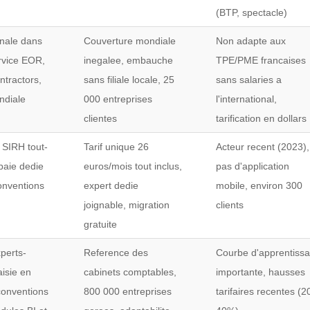
(BTP, spectacle)
onale dans
Couverture mondiale
Non adapte aux
rvice EOR,
inegalee, embauche
TPE/PME francaises
ntractors,
sans filiale locale, 25
sans salaries a
ndiale
000 entreprises
l'international,
clientes
tarification en dollars
+ SIRH tout-
Tarif unique 26
Acteur recent (2023),
paie dedie
euros/mois tout inclus,
pas d'application
onventions
expert dedie
mobile, environ 300
joignable, migration
clients
gratuite
perts-
Reference des
Courbe d'apprentiss
isie en
cabinets comptables,
importante, hausses
onventions
800 000 entreprises
tarifaires recentes (2