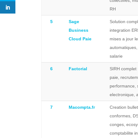
collectives, m
RH
5
Sage
Solution compl
Business
integration E
Cloud Paie
mises a jour l
automatiques, 
salarie
6
Factorial
SIRH complet
paie, recrutem
performance, 
electronique, 
7
Macompta.fr
Creation bulle
conformes, DS
conges, ecos
comptabilite i