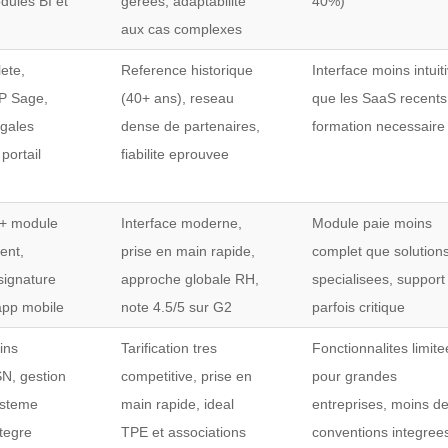
odules BI et
gerees, adaptabilite
40%)
aux cas complexes
ete,
Reference historique
Interface moins intuit
RP Sage,
(40+ ans), reseau
que les SaaS recents
egales
dense de partenaires,
formation necessaire
portail
fiabilite eprouvee
 + module
Interface moderne,
Module paie moins
ent,
prise en main rapide,
complet que solution
signature
approche globale RH,
specialisees, support
app mobile
note 4.5/5 sur G2
parfois critique
tins
Tarification tres
Fonctionnalites limit
N, gestion
competitive, prise en
pour grandes
ysteme
main rapide, ideal
entreprises, moins d
ntegre
TPE et associations
conventions integree