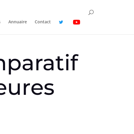
s
Annuaire
Contact
mparatif
eures