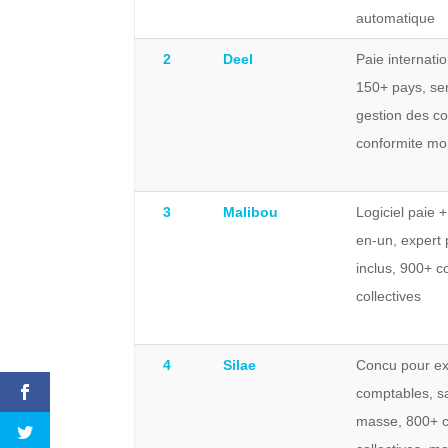
automatique
2
Deel
Paie internati
150+ pays, se
gestion des co
conformite mo
3
Malibou
Logiciel paie 
en-un, expert 
inclus, 900+ c
collectives
4
Silae
Concu pour ex
comptables, sa
masse, 800+ c